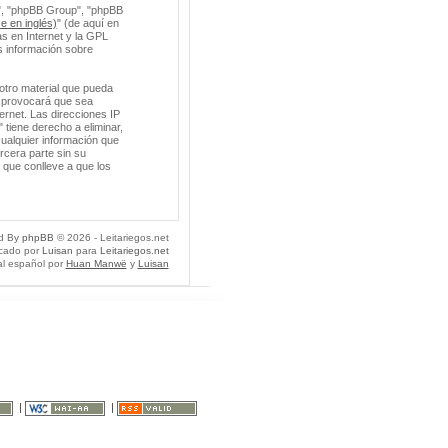
m", "phpBB Group", "phpBB
e en inglés)
" (de aquí en
s en Internet y la GPL
 información sobre
otro material que pueda
so provocará que sea
ernet. Las direcciones IP
 tiene derecho a eliminar,
ualquier información que
cera parte sin su
 que conlleve a que los
d By
phpBB
© 2026 - Leitariegos.net
icado por
Luisan
para
Leitariegos.net
al español por
Huan Manwë
y
Luisan
|
|