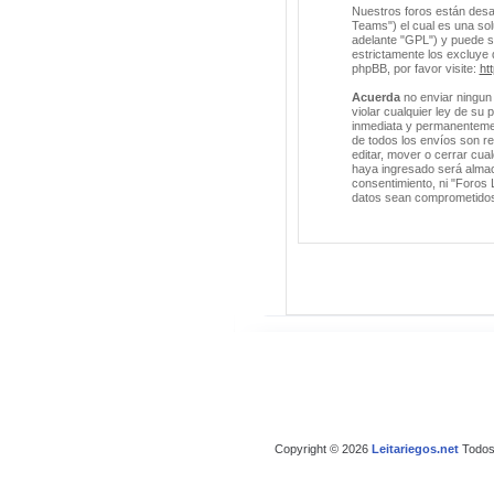
Nuestros foros están desa
Teams") el cual es una solu
adelante "GPL") y puede 
estrictamente los excluye
phpBB, por favor visite:
ht
Acuerda
no enviar ningun 
violar cualquier ley de su
inmediata y permanentement
de todos los envíos son r
editar, mover o cerrar cu
haya ingresado será almac
consentimiento, ni "Foros 
datos sean comprometido
Copyright © 2026
Leitariegos.net
Todos 