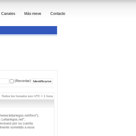
Canales
Más nieve
Contacto
(Recordar)
Todos los horarios son UTC + 1 hora
/www.leitariegos.net/foro"),
 Leitariegos.net".
revisase por su cuenta
lmente sometido a esos