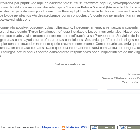
rrollados por phpBB (de aquí en adelante "ellos", "sus", "software phpBB", "www.phpbb.co
ción de tablón de anuncios liberada bajo la "
Licencia Pública General (General Public Licens
ser descargada de
www.phpbb.com
. El software phpBB solamente facilita discusiones basada
 de lo que aprobamos y/o desaprobamos como conductas y/o contenido permisible. Para más
tp://www.phpbb.com/
.
contenido abusivo, obsceno, vulgar, difamatorio, indecente, amenazante, sexual o cualquier 
 país, el país donde "Foros Leitariegos.net" está instalado o Leyes Internacionales. Hacer e
e expulsado y, si lo creemos oportuno, con notificación a su Proveedor de Servicios de Int
egistradas como ayuda para reforzar estas condiciones.
Acuerda
que "Foros Leitariegos.net"
alquier tema en cualquier momento que lo creamos conveniente. Como usuario
acuerda
que c
enada en una base de datos. Dado que esta información no será compartida con ninguna ter
Leitariegos.net" ni phpBB podrán considerarse responsables por cualquier intento de hacking
s.
Volver a identificarse
Powere
Basado 2Unilever y modif
Traducción 
los derechos reservados |
Mapa web
|
Noticias RSS
|
|