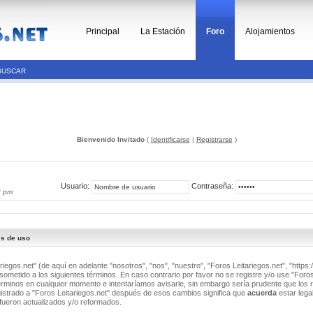
Principal
La Estación
Foro
Alojamientos
BUSCAR
Bienvenido Invitado
(
Identificarse
|
Registrarse
)
Usuario:
Contraseña:
3 pm
es de uso
riegos.net" (de aquí en adelante "nosotros", "nos", "nuestro", "Foros Leitariegos.net", "https:/
ometido a los siguientes términos. En caso contrario por favor no se registre y/o use "Foros
minos en cualquier momento e intentaríamos avisarle, sin embargo sería prudente que los 
istrado a "Foros Leitariegos.net" después de esos cambios significa que
acuerda
estar lega
fueron actualizados y/o reformados.