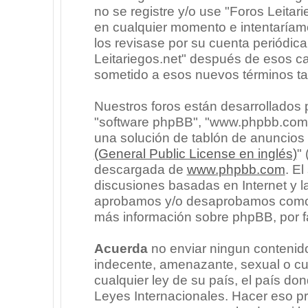
no se registre y/o use "Foros Leita
en cualquier momento e intentaríam
los revisase por su cuenta periódic
Leitariegos.net" después de esos c
sometido a esos nuevos términos ta
Nuestros foros están desarrollados p
"software phpBB", "www.phpbb.com"
una solución de tablón de anuncios l
(General Public License en inglés)
"
descargada de
www.phpbb.com
. E
discusiones basadas en Internet y l
aprobamos y/o desaprobamos como c
más información sobre phpBB, por fa
Acuerda
no enviar ningun contenido
indecente, amenazante, sexual o cua
cualquier ley de su país, el país don
Leyes Internacionales. Hacer eso p