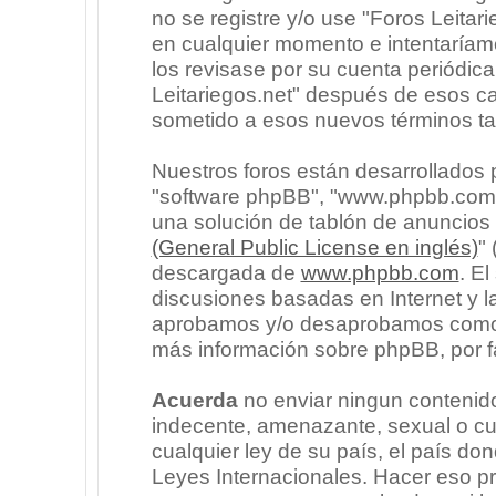
no se registre y/o use "Foros Leita
en cualquier momento e intentaríam
los revisase por su cuenta periódic
Leitariegos.net" después de esos c
sometido a esos nuevos términos ta
Nuestros foros están desarrollados p
"software phpBB", "www.phpbb.com"
una solución de tablón de anuncios l
(General Public License en inglés)
"
descargada de
www.phpbb.com
. E
discusiones basadas en Internet y l
aprobamos y/o desaprobamos como c
más información sobre phpBB, por fa
Acuerda
no enviar ningun contenido
indecente, amenazante, sexual o cua
cualquier ley de su país, el país don
Leyes Internacionales. Hacer eso p