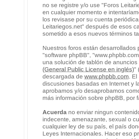
no se registre y/o use "Foros Leita
en cualquier momento e intentaríam
los revisase por su cuenta periódic
Leitariegos.net" después de esos c
sometido a esos nuevos términos ta
Nuestros foros están desarrollados p
"software phpBB", "www.phpbb.com"
una solución de tablón de anuncios l
(General Public License en inglés)
"
descargada de
www.phpbb.com
. E
discusiones basadas en Internet y l
aprobamos y/o desaprobamos como c
más información sobre phpBB, por fa
Acuerda
no enviar ningun contenido
indecente, amenazante, sexual o cua
cualquier ley de su país, el país don
Leyes Internacionales. Hacer eso p