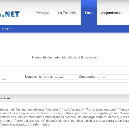
Principal
La Estación
Foro
Alojamientos
BUSCAR
Bienvenido Invitado
(
Identificarse
|
Registrarse
)
Usuario:
Contraseña:
1 am
es de uso
riegos.net" (de aquí en adelante "nosotros", "nos", "nuestro", "Foros Leitariegos.net", "https:/
ometido a los siguientes términos. En caso contrario por favor no se registre y/o use "Foros
minos en cualquier momento e intentaríamos avisarle, sin embargo sería prudente que los 
istrado a "Foros Leitariegos.net" después de esos cambios significa que
acuerda
estar lega
fueron actualizados y/o reformados.