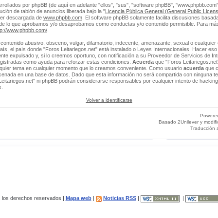
rrollados por phpBB (de aquí en adelante "ellos", "sus", "software phpBB", "www.phpbb.co
ción de tablón de anuncios liberada bajo la "
Licencia Pública General (General Public Licens
ser descargada de
www.phpbb.com
. El software phpBB solamente facilita discusiones basada
 de lo que aprobamos y/o desaprobamos como conductas y/o contenido permisible. Para más
tp://www.phpbb.com/
.
contenido abusivo, obsceno, vulgar, difamatorio, indecente, amenazante, sexual o cualquier 
 país, el país donde "Foros Leitariegos.net" está instalado o Leyes Internacionales. Hacer e
e expulsado y, si lo creemos oportuno, con notificación a su Proveedor de Servicios de Int
egistradas como ayuda para reforzar estas condiciones.
Acuerda
que "Foros Leitariegos.net"
alquier tema en cualquier momento que lo creamos conveniente. Como usuario
acuerda
que c
enada en una base de datos. Dado que esta información no será compartida con ninguna ter
Leitariegos.net" ni phpBB podrán considerarse responsables por cualquier intento de hacking
s.
Volver a identificarse
Powere
Basado 2Unilever y modif
Traducción 
los derechos reservados |
Mapa web
|
Noticias RSS
|
|