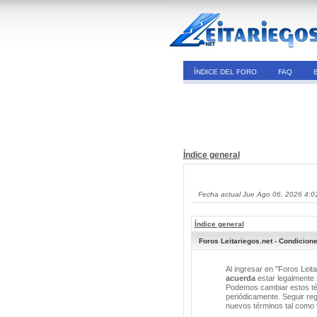
ÍNDICE DEL FORO
FAQ
Índice general
Fecha actual Jue Ago 06, 2026 4:0
Índice general
Foros Leitariegos.net - Condicion
Al ingresar en "Foros Leita
acuerda
estar legalmente s
Podemos cambiar estos tér
periódicamente. Seguir reg
nuevos términos tal como 