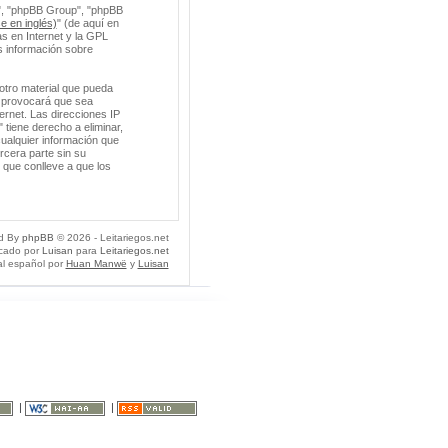
m", "phpBB Group", "phpBB
e en inglés)
" (de aquí en
s en Internet y la GPL
 información sobre
otro material que pueda
so provocará que sea
ernet. Las direcciones IP
 tiene derecho a eliminar,
ualquier información que
cera parte sin su
 que conlleve a que los
d By
phpBB
© 2026 - Leitariegos.net
icado por
Luisan
para
Leitariegos.net
al español por
Huan Manwë
y
Luisan
|
|