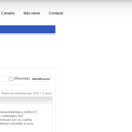
Canales
Más nieve
Contacto
(Recordar)
Todos los horarios son UTC + 1 hora
/www.leitariegos.net/foro"),
 Leitariegos.net".
revisase por su cuenta
lmente sometido a esos