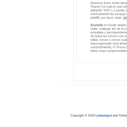
Nuestros foros están desa
Teams") el cual es una solu
adelante "GPL") y puede 
estrictamente los excluye
phpBB, por favor visite:
ht
Acuerda
no enviar ningun 
violar cualquier ley de su
inmediata y permanentement
de todos los envíos son r
editar, mover o cerrar cu
haya ingresado será almac
consentimiento, ni "Foros 
datos sean comprometido
Copyright © 2026
Leitariegos.net
Todos 