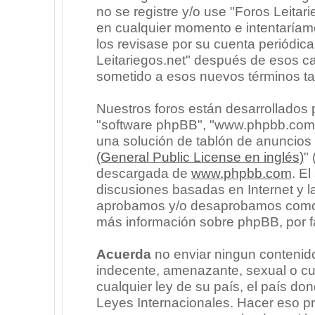
no se registre y/o use "Foros Leita
en cualquier momento e intentaríam
los revisase por su cuenta periódic
Leitariegos.net" después de esos c
sometido a esos nuevos términos ta
Nuestros foros están desarrollados p
"software phpBB", "www.phpbb.com"
una solución de tablón de anuncios l
(General Public License en inglés)
"
descargada de
www.phpbb.com
. E
discusiones basadas en Internet y l
aprobamos y/o desaprobamos como c
más información sobre phpBB, por fa
Acuerda
no enviar ningun contenido
indecente, amenazante, sexual o cua
cualquier ley de su país, el país don
Leyes Internacionales. Hacer eso p