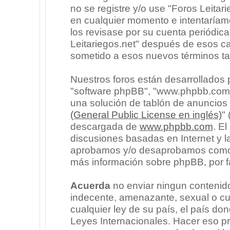
no se registre y/o use "Foros Leita
en cualquier momento e intentaríam
los revisase por su cuenta periódic
Leitariegos.net" después de esos c
sometido a esos nuevos términos ta
Nuestros foros están desarrollados p
"software phpBB", "www.phpbb.com"
una solución de tablón de anuncios l
(General Public License en inglés)
"
descargada de
www.phpbb.com
. E
discusiones basadas en Internet y l
aprobamos y/o desaprobamos como c
más información sobre phpBB, por fa
Acuerda
no enviar ningun contenido
indecente, amenazante, sexual o cua
cualquier ley de su país, el país don
Leyes Internacionales. Hacer eso p