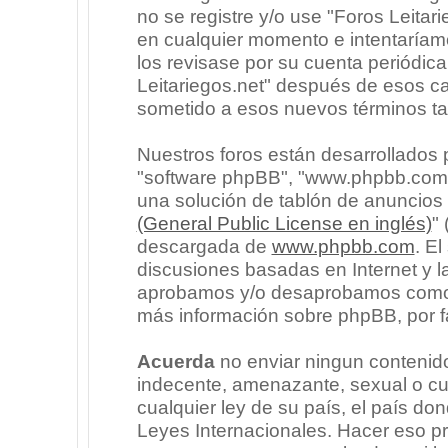
no se registre y/o use "Foros Leita
en cualquier momento e intentaríam
los revisase por su cuenta periódic
Leitariegos.net" después de esos c
sometido a esos nuevos términos ta
Nuestros foros están desarrollados p
"software phpBB", "www.phpbb.com"
una solución de tablón de anuncios l
(General Public License en inglés)
"
descargada de
www.phpbb.com
. E
discusiones basadas en Internet y l
aprobamos y/o desaprobamos como c
más información sobre phpBB, por fa
Acuerda
no enviar ningun contenido
indecente, amenazante, sexual o cua
cualquier ley de su país, el país don
Leyes Internacionales. Hacer eso p