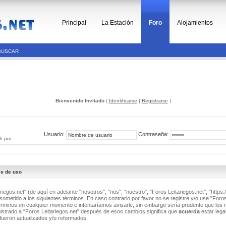
Principal
La Estación
Foro
Alojamientos
BUSCAR
Bienvenido Invitado
(
Identificarse
|
Registrarse
)
Usuario:
Contraseña:
16 pm
es de uso
riegos.net" (de aquí en adelante "nosotros", "nos", "nuestro", "Foros Leitariegos.net", "https:/
ometido a los siguientes términos. En caso contrario por favor no se registre y/o use "Foros
minos en cualquier momento e intentaríamos avisarle, sin embargo sería prudente que los 
istrado a "Foros Leitariegos.net" después de esos cambios significa que
acuerda
estar lega
fueron actualizados y/o reformados.