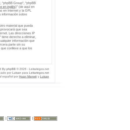
m", "phpBB Group", "phpBB
e en inglés)
" (de aquí en
s en Internet y la GPL
 información sobre
otro material que pueda
so provocará que sea
ernet. Las direcciones IP
 tiene derecho a eliminar,
ualquier información que
cera parte sin su
 que conlleve a que los
d By
phpBB
© 2026 - Leitariegos.net
icado por
Luisan
para
Leitariegos.net
al español por
Huan Manwë
y
Luisan
|
|