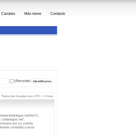
Canales
Más nieve
Contacto
(Recordar)
Todos los horarios son UTC + 1 hora
/www.leitariegos.net/foro"),
 Leitariegos.net".
revisase por su cuenta
lmente sometido a esos