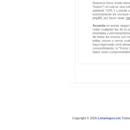
Nuestros foros están desa
Teams") el cual es una solu
adelante "GPL") y puede 
estrictamente los excluye
phpBB, por favor visite:
ht
Acuerda
no enviar ningun 
violar cualquier ley de su
inmediata y permanentement
de todos los envíos son r
editar, mover o cerrar cu
haya ingresado será almac
consentimiento, ni "Foros 
datos sean comprometido
Copyright © 2026
Leitariegos.net
Todos 