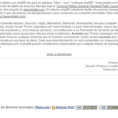
rrollados por phpBB (de aquí en adelante "ellos", "sus", "software phpBB", "www.phpbb.co
ción de tablón de anuncios liberada bajo la "
Licencia Pública General (General Public Licens
ser descargada de
www.phpbb.com
. El software phpBB solamente facilita discusiones basada
 de lo que aprobamos y/o desaprobamos como conductas y/o contenido permisible. Para más
tp://www.phpbb.com/
.
contenido abusivo, obsceno, vulgar, difamatorio, indecente, amenazante, sexual o cualquier 
 país, el país donde "Foros Leitariegos.net" está instalado o Leyes Internacionales. Hacer e
e expulsado y, si lo creemos oportuno, con notificación a su Proveedor de Servicios de Int
egistradas como ayuda para reforzar estas condiciones.
Acuerda
que "Foros Leitariegos.net"
alquier tema en cualquier momento que lo creamos conveniente. Como usuario
acuerda
que c
enada en una base de datos. Dado que esta información no será compartida con ninguna ter
Leitariegos.net" ni phpBB podrán considerarse responsables por cualquier intento de hacking
s.
Volver a identificarse
Powere
Basado 2Unilever y modif
Traducción 
los derechos reservados |
Mapa web
|
Noticias RSS
|
|