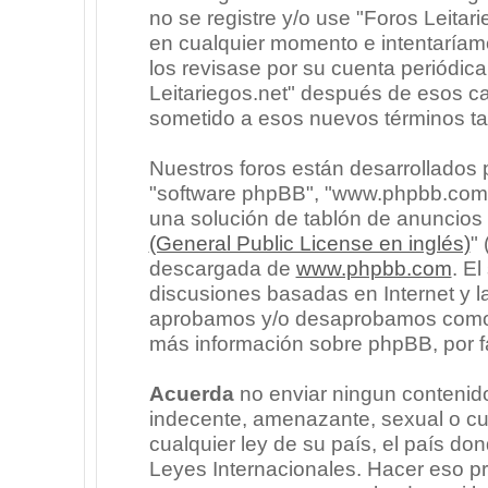
no se registre y/o use "Foros Leita
en cualquier momento e intentaríam
los revisase por su cuenta periódic
Leitariegos.net" después de esos c
sometido a esos nuevos términos ta
Nuestros foros están desarrollados p
"software phpBB", "www.phpbb.com"
una solución de tablón de anuncios l
(General Public License en inglés)
"
descargada de
www.phpbb.com
. E
discusiones basadas en Internet y l
aprobamos y/o desaprobamos como c
más información sobre phpBB, por fa
Acuerda
no enviar ningun contenido
indecente, amenazante, sexual o cua
cualquier ley de su país, el país don
Leyes Internacionales. Hacer eso p