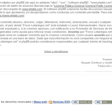
rrollados por phpBB (de aquí en adelante "ellos", "sus", "software phpBB", "www.phpbb.co
ción de tablón de anuncios liberada bajo la "
Licencia Pública General (General Public Licens
ser descargada de
www.phpbb.com
. El software phpBB solamente facilita discusiones basada
 de lo que aprobamos y/o desaprobamos como conductas y/o contenido permisible. Para más
tp://www.phpbb.com/
.
contenido abusivo, obsceno, vulgar, difamatorio, indecente, amenazante, sexual o cualquier 
 país, el país donde "Foros Leitariegos.net" está instalado o Leyes Internacionales. Hacer e
e expulsado y, si lo creemos oportuno, con notificación a su Proveedor de Servicios de Int
egistradas como ayuda para reforzar estas condiciones.
Acuerda
que "Foros Leitariegos.net"
alquier tema en cualquier momento que lo creamos conveniente. Como usuario
acuerda
que c
enada en una base de datos. Dado que esta información no será compartida con ninguna ter
Leitariegos.net" ni phpBB podrán considerarse responsables por cualquier intento de hacking
s.
Volver a identificarse
Powere
Basado 2Unilever y modif
Traducción 
los derechos reservados |
Mapa web
|
Noticias RSS
|
|