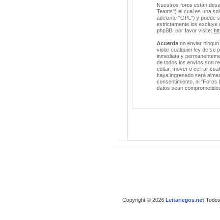
Nuestros foros están desa
Teams") el cual es una solu
adelante "GPL") y puede 
estrictamente los excluye
phpBB, por favor visite:
ht
Acuerda
no enviar ningun 
violar cualquier ley de su
inmediata y permanentement
de todos los envíos son r
editar, mover o cerrar cu
haya ingresado será almac
consentimiento, ni "Foros 
datos sean comprometido
Copyright © 2026
Leitariegos.net
Todos 