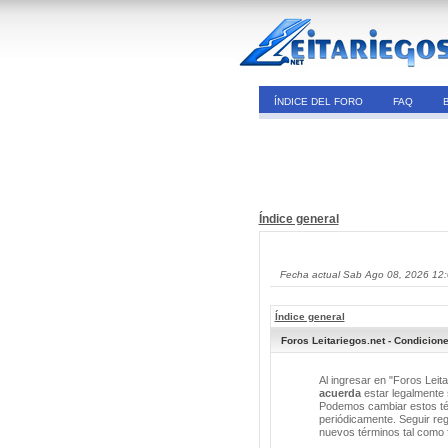
ÍNDICE DEL FORO
FAQ
Índice general
Fecha actual Sab Ago 08, 2026 12
Índice general
Foros Leitariegos.net - Condicion
Al ingresar en "Foros Leita
acuerda
estar legalmente s
Podemos cambiar estos tér
periódicamente. Seguir reg
nuevos términos tal como 