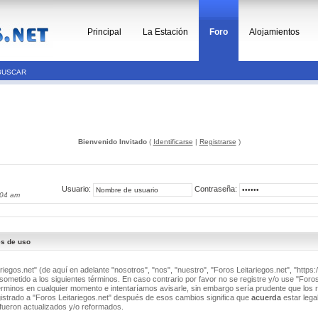
Principal
La Estación
Foro
Alojamientos
BUSCAR
Bienvenido Invitado
(
Identificarse
|
Registrarse
)
Usuario:
Contraseña:
:04 am
es de uso
riegos.net" (de aquí en adelante "nosotros", "nos", "nuestro", "Foros Leitariegos.net", "https:/
ometido a los siguientes términos. En caso contrario por favor no se registre y/o use "Foros
minos en cualquier momento e intentaríamos avisarle, sin embargo sería prudente que los 
istrado a "Foros Leitariegos.net" después de esos cambios significa que
acuerda
estar lega
fueron actualizados y/o reformados.