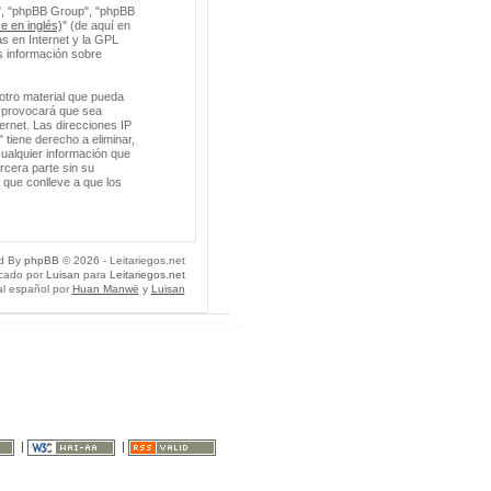
m", "phpBB Group", "phpBB
e en inglés)
" (de aquí en
s en Internet y la GPL
 información sobre
otro material que pueda
so provocará que sea
ernet. Las direcciones IP
 tiene derecho a eliminar,
ualquier información que
cera parte sin su
 que conlleve a que los
d By
phpBB
© 2026 - Leitariegos.net
icado por
Luisan
para
Leitariegos.net
al español por
Huan Manwë
y
Luisan
|
|