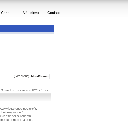
Canales
Más nieve
Contacto
(Recordar)
Todos los horarios son UTC + 1 hora
/www.leitariegos.net/foro"),
 Leitariegos.net".
revisase por su cuenta
lmente sometido a esos