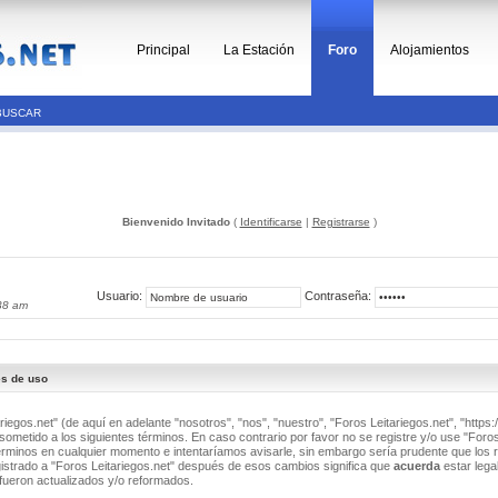
Principal
La Estación
Foro
Alojamientos
BUSCAR
Bienvenido Invitado
(
Identificarse
|
Registrarse
)
Usuario:
Contraseña:
38 am
es de uso
riegos.net" (de aquí en adelante "nosotros", "nos", "nuestro", "Foros Leitariegos.net", "https:/
ometido a los siguientes términos. En caso contrario por favor no se registre y/o use "Foros
minos en cualquier momento e intentaríamos avisarle, sin embargo sería prudente que los 
istrado a "Foros Leitariegos.net" después de esos cambios significa que
acuerda
estar lega
fueron actualizados y/o reformados.