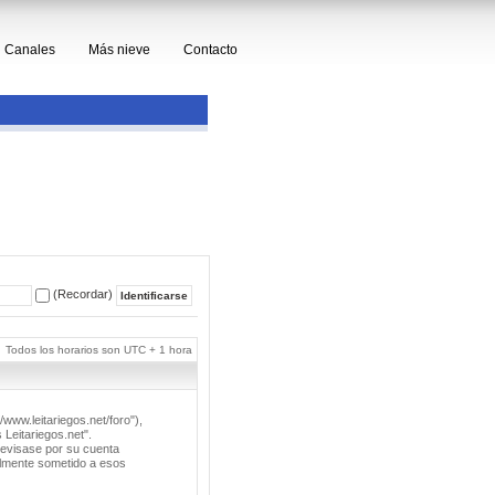
Canales
Más nieve
Contacto
(Recordar)
Todos los horarios son UTC + 1 hora
/www.leitariegos.net/foro"),
 Leitariegos.net".
revisase por su cuenta
lmente sometido a esos