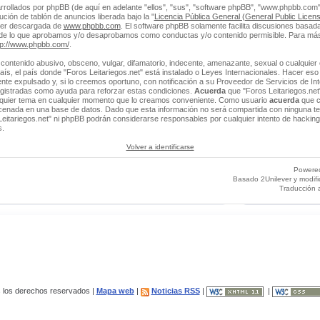
rrollados por phpBB (de aquí en adelante "ellos", "sus", "software phpBB", "www.phpbb.co
ción de tablón de anuncios liberada bajo la "
Licencia Pública General (General Public Licens
ser descargada de
www.phpbb.com
. El software phpBB solamente facilita discusiones basada
 de lo que aprobamos y/o desaprobamos como conductas y/o contenido permisible. Para más
tp://www.phpbb.com/
.
contenido abusivo, obsceno, vulgar, difamatorio, indecente, amenazante, sexual o cualquier 
 país, el país donde "Foros Leitariegos.net" está instalado o Leyes Internacionales. Hacer e
e expulsado y, si lo creemos oportuno, con notificación a su Proveedor de Servicios de Int
egistradas como ayuda para reforzar estas condiciones.
Acuerda
que "Foros Leitariegos.net"
alquier tema en cualquier momento que lo creamos conveniente. Como usuario
acuerda
que c
enada en una base de datos. Dado que esta información no será compartida con ninguna ter
Leitariegos.net" ni phpBB podrán considerarse responsables por cualquier intento de hacking
s.
Volver a identificarse
Powere
Basado 2Unilever y modif
Traducción 
los derechos reservados |
Mapa web
|
Noticias RSS
|
|