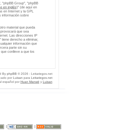
m", "phpBB Group", "phpBB
e en inglés)
" (de aquí en
s en Internet y la GPL
 información sobre
otro material que pueda
so provocará que sea
ernet. Las direcciones IP
 tiene derecho a eliminar,
ualquier información que
cera parte sin su
 que conlleve a que los
d By
phpBB
© 2026 - Leitariegos.net
icado por
Luisan
para
Leitariegos.net
al español por
Huan Manwë
y
Luisan
|
|