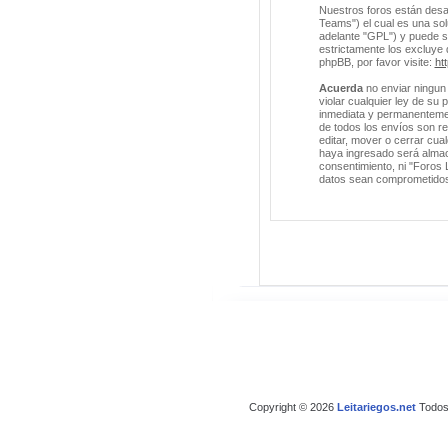
Nuestros foros están desa
Teams") el cual es una solu
adelante "GPL") y puede 
estrictamente los excluye
phpBB, por favor visite:
ht
Acuerda
no enviar ningun 
violar cualquier ley de su
inmediata y permanentement
de todos los envíos son r
editar, mover o cerrar cu
haya ingresado será almac
consentimiento, ni "Foros 
datos sean comprometido
Copyright © 2026
Leitariegos.net
Todos 