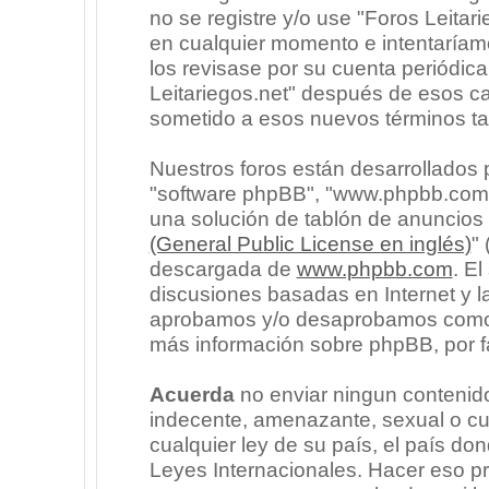
no se registre y/o use "Foros Leita
en cualquier momento e intentaríam
los revisase por su cuenta periódic
Leitariegos.net" después de esos c
sometido a esos nuevos términos ta
Nuestros foros están desarrollados p
"software phpBB", "www.phpbb.com"
una solución de tablón de anuncios l
(General Public License en inglés)
"
descargada de
www.phpbb.com
. E
discusiones basadas en Internet y l
aprobamos y/o desaprobamos como c
más información sobre phpBB, por fa
Acuerda
no enviar ningun contenido
indecente, amenazante, sexual o cua
cualquier ley de su país, el país don
Leyes Internacionales. Hacer eso p