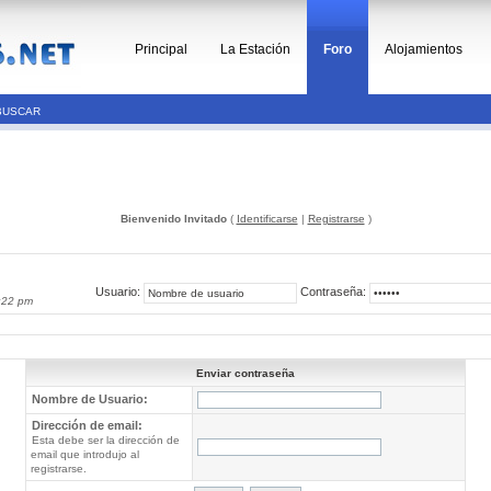
Principal
La Estación
Foro
Alojamientos
BUSCAR
Bienvenido Invitado
(
Identificarse
|
Registrarse
)
Usuario:
Contraseña:
:22 pm
Enviar contraseña
Nombre de Usuario:
Dirección de email:
Esta debe ser la dirección de
email que introdujo al
registrarse.