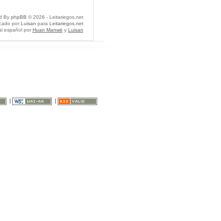
d By
phpBB
© 2026 - Leitariegos.net
icado por
Luisan
para
Leitariegos.net
al español por
Huan Manwë
y
Luisan
|
|