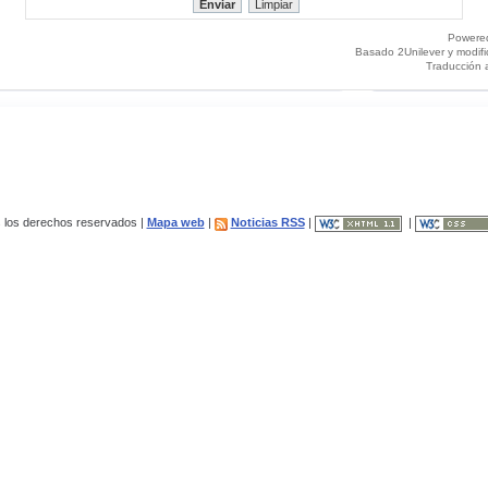
Powere
Basado 2Unilever y modif
Traducción 
los derechos reservados |
Mapa web
|
Noticias RSS
|
|