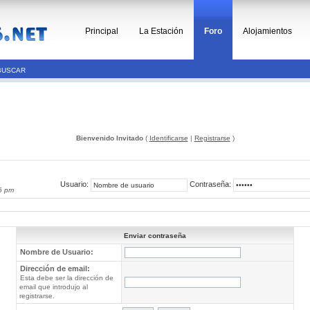
Principal
La Estación
Foro
Alojamientos
BUSCAR
Bienvenido Invitado
(
Identificarse
|
Registrarse
)
Usuario:
Contraseña:
6 pm
Enviar contraseña
Nombre de Usuario:
Dirección de email:
Esta debe ser la dirección de
email que introdujo al
registrarse.