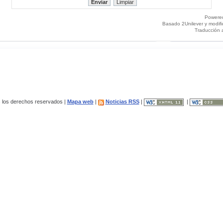
Powere
Basado 2Unilever y modif
Traducción 
los derechos reservados |
Mapa web
|
Noticias RSS
|
|