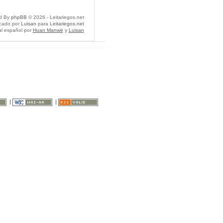
d By
phpBB
© 2026 - Leitariegos.net
icado por
Luisan
para
Leitariegos.net
al español por
Huan Manwë
y
Luisan
|
|