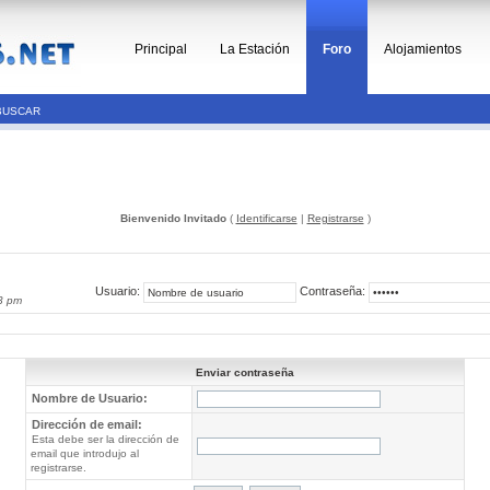
Principal
La Estación
Foro
Alojamientos
BUSCAR
Bienvenido Invitado
(
Identificarse
|
Registrarse
)
Usuario:
Contraseña:
3 pm
Enviar contraseña
Nombre de Usuario:
Dirección de email:
Esta debe ser la dirección de
email que introdujo al
registrarse.