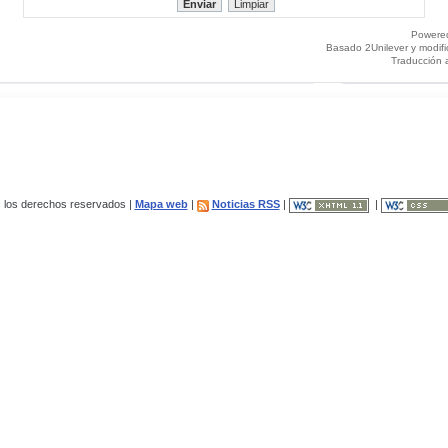
Powere
Basado 2Unilever y modif
Traducción 
los derechos reservados |
Mapa web
|
Noticias RSS
|
|