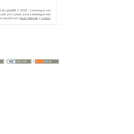
d By
phpBB
© 2026 - Leitariegos.net
icado por
Luisan
para
Leitariegos.net
al español por
Huan Manwë
y
Luisan
|
|