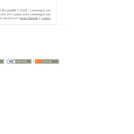
d By
phpBB
© 2026 - Leitariegos.net
icado por
Luisan
para
Leitariegos.net
al español por
Huan Manwë
y
Luisan
|
|