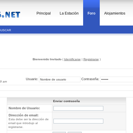
Principal
La Estación
Foro
Alojamientos
BUSCAR
Bienvenido Invitado
(
Identificarse
|
Registrarse
)
Usuario:
Contraseña:
09 am
Enviar contraseña
Nombre de Usuario:
Dirección de email:
Esta debe ser la dirección de
email que introdujo al
registrarse.