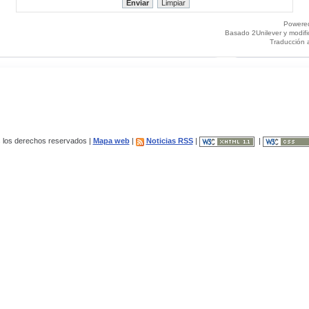
Powere
Basado 2Unilever y modif
Traducción 
los derechos reservados |
Mapa web
|
Noticias RSS
|
|