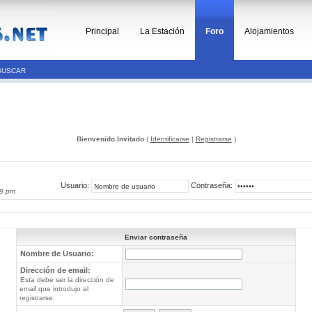
Principal
La Estación
Foro
Alojamientos
BUSCAR
Bienvenido Invitado
(
Identificarse
|
Registrarse
)
Usuario:
Contraseña:
49 pm
Enviar contraseña
Nombre de Usuario:
Dirección de email:
Esta debe ser la dirección de
email que introdujo al
registrarse.