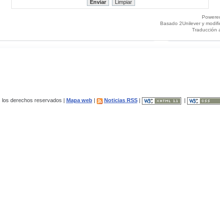
Powere
Basado 2Unilever y modif
Traducción 
los derechos reservados |
Mapa web
|
Noticias RSS
|
|