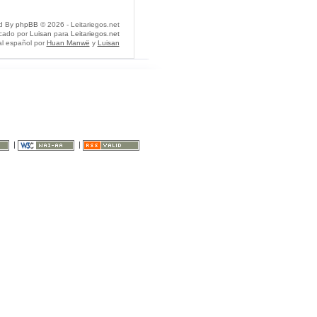
d By
phpBB
© 2026 - Leitariegos.net
icado por
Luisan
para
Leitariegos.net
al español por
Huan Manwë
y
Luisan
|
|