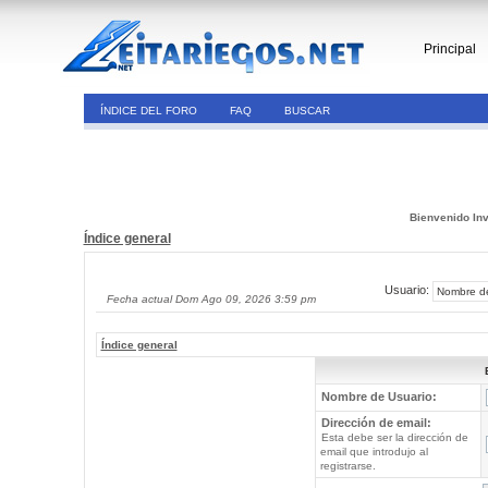
Principal
ÍNDICE DEL FORO
FAQ
BUSCAR
Bienvenido Inv
Índice general
Usuario:
Fecha actual Dom Ago 09, 2026 3:59 pm
Índice general
Nombre de Usuario:
Dirección de email:
Esta debe ser la dirección de
email que introdujo al
registrarse.