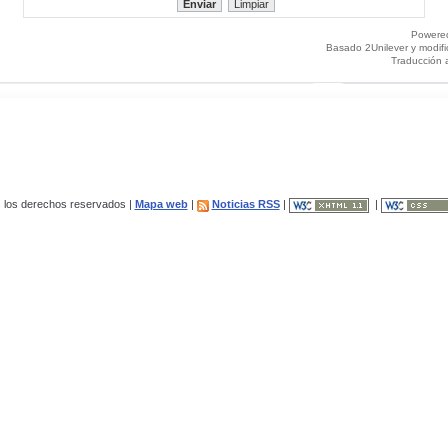
Powere
Basado 2Unilever y modif
Traducción 
los derechos reservados |
Mapa web
|
Noticias RSS
|
|