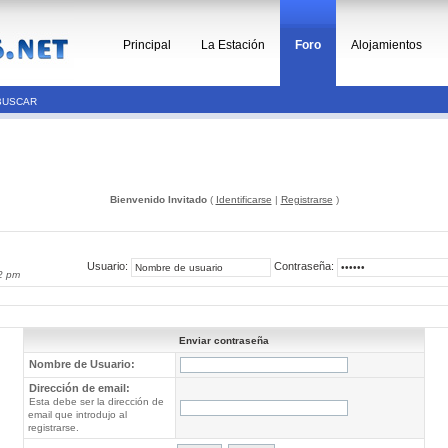
Principal
La Estación
Foro
Alojamientos
BUSCAR
Bienvenido Invitado
(
Identificarse
|
Registrarse
)
Usuario:
Contraseña:
2 pm
Enviar contraseña
Nombre de Usuario:
Dirección de email:
Esta debe ser la dirección de
email que introdujo al
registrarse.