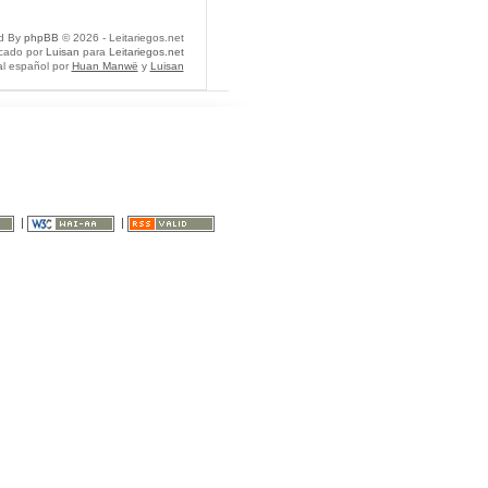
d By
phpBB
© 2026 - Leitariegos.net
icado por
Luisan
para
Leitariegos.net
al español por
Huan Manwë
y
Luisan
|
|