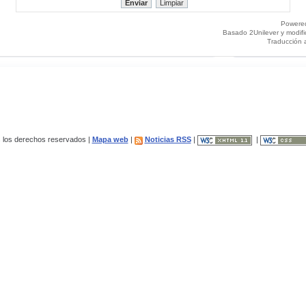
Powere
Basado 2Unilever y modif
Traducción 
los derechos reservados |
Mapa web
|
Noticias RSS
|
|