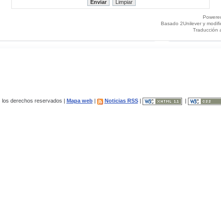
Powere
Basado 2Unilever y modif
Traducción 
los derechos reservados |
Mapa web
|
Noticias RSS
|
|