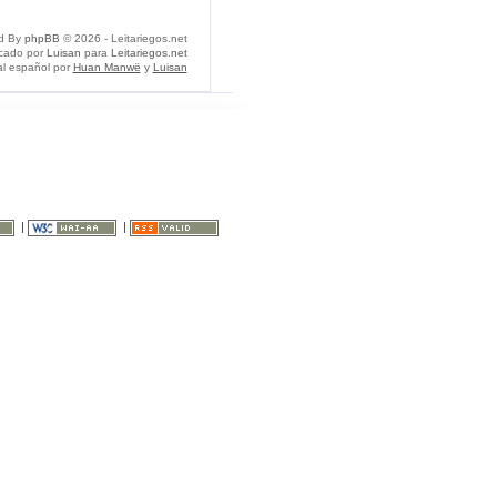
d By
phpBB
© 2026 - Leitariegos.net
icado por
Luisan
para
Leitariegos.net
al español por
Huan Manwë
y
Luisan
|
|