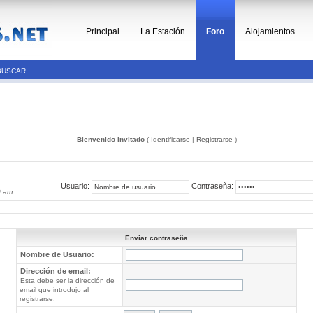
Principal
La Estación
Foro
Alojamientos
BUSCAR
Bienvenido Invitado
(
Identificarse
|
Registrarse
)
Usuario:
Contraseña:
0 am
Enviar contraseña
Nombre de Usuario:
Dirección de email:
Esta debe ser la dirección de
email que introdujo al
registrarse.