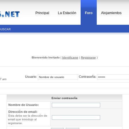
Principal
La Estación
Foro
Alojamientos
BUSCAR
Bienvenido Invitado
(
Identificarse
|
Registrarse
)
Usuario:
Contraseña:
37 am
Enviar contraseña
Nombre de Usuario:
Dirección de email:
Esta debe ser la dirección de
email que introdujo al
registrarse.