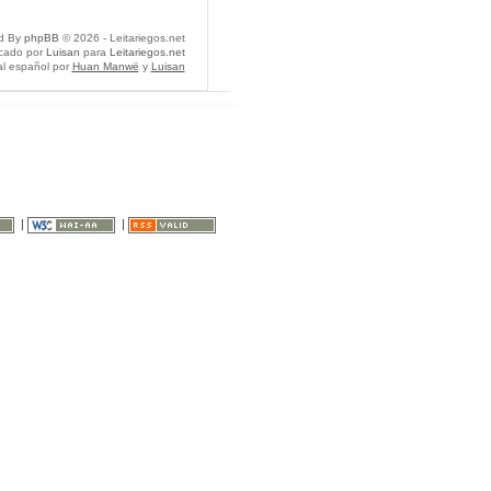
d By
phpBB
© 2026 - Leitariegos.net
icado por
Luisan
para
Leitariegos.net
al español por
Huan Manwë
y
Luisan
|
|