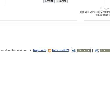
Powere
Basado 2Unilever y modif
Traducción 
los derechos reservados |
Mapa web
|
Noticias RSS
|
|