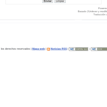
Powere
Basado 2Unilever y modif
Traducción 
los derechos reservados |
Mapa web
|
Noticias RSS
|
|