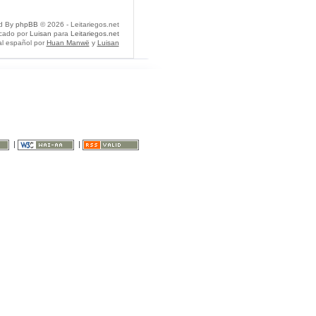
d By
phpBB
© 2026 - Leitariegos.net
icado por
Luisan
para
Leitariegos.net
al español por
Huan Manwë
y
Luisan
|
|