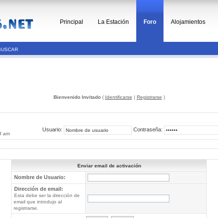
Principal
La Estación
Foro
Alojamientos
BUSCAR
Bienvenido Invitado
(
Identificarse
|
Registrarse
)
Usuario:
Contraseña:
8 am
Enviar email de activación
Nombre de Usuario:
Dirección de email:
Esta debe ser la dirección de
email que introdujo al
registrarse.