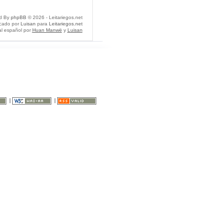
d By
phpBB
© 2026 - Leitariegos.net
icado por
Luisan
para
Leitariegos.net
al español por
Huan Manwë
y
Luisan
|
|