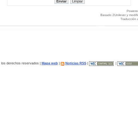
Powere
Basado 2Unilever y modif
Traducción 
los derechos reservados |
Mapa web
|
Noticias RSS
|
|