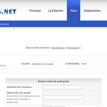
Principal
La Estación
Foro
Alojamientos
BUSCAR
Bienvenido Invitado
(
Identificarse
|
Registrarse
)
Usuario:
Contraseña:
28 pm
Enviar email de activación
Nombre de Usuario:
Dirección de email:
Esta debe ser la dirección de
email que introdujo al
registrarse.