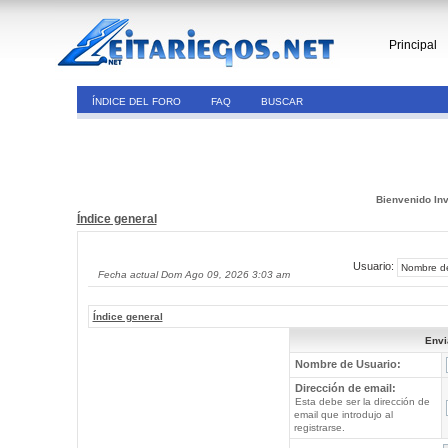
Principal
ÍNDICE DEL FORO
FAQ
BUSCAR
Bienvenido Inv
Índice general
Usuario:
Fecha actual Dom Ago 09, 2026 3:03 am
Índice general
Envi
Nombre de Usuario:
Dirección de email:
Esta debe ser la dirección de
email que introdujo al
registrarse.