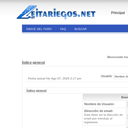
Principal
ÍNDICE DEL FORO
FAQ
BUSCAR
Bienvenido Inv
Índice general
Usuario:
Fecha actual Vie Ago 07, 2026 2:17 pm
Índice general
Envi
Nombre de Usuario:
Dirección de email:
Esta debe ser la dirección de
email que introdujo al
registrarse.