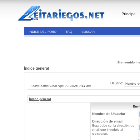
Principal
ÍNDICE DEL FORO
FAQ
BUSCAR
Bienvenido Inv
Índice general
Usuario:
Fecha actual Dom Ago 09, 2026 9:44 am
Índice general
Envi
Nombre de Usuario:
Dirección de email:
Esta debe ser la dirección de
email que introdujo al
registrarse.