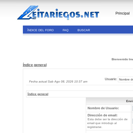
Principal
ÍNDICE DEL FORO
FAQ
BUSCAR
Bienvenido Inv
Índice general
Usuario:
Fecha actual Sab Ago 08, 2026 10:37 am
Índice general
Envi
Nombre de Usuario:
Dirección de email:
Esta debe ser la dirección de
email que introdujo al
registrarse.