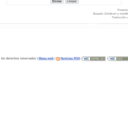
Powere
Basado 2Unilever y modif
Traducción 
los derechos reservados |
Mapa web
|
Noticias RSS
|
|