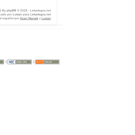
d By
phpBB
© 2026 - Leitariegos.net
icado por
Luisan
para
Leitariegos.net
al español por
Huan Manwë
y
Luisan
|
|