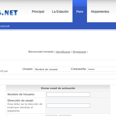
Principal
La Estación
Foro
Alojamientos
BUSCAR
Bienvenido Invitado
(
Identificarse
|
Registrarse
)
Usuario:
Contraseña:
:20 pm
Enviar email de activación
Nombre de Usuario:
Dirección de email:
Esta debe ser la dirección de
email que introdujo al
registrarse.