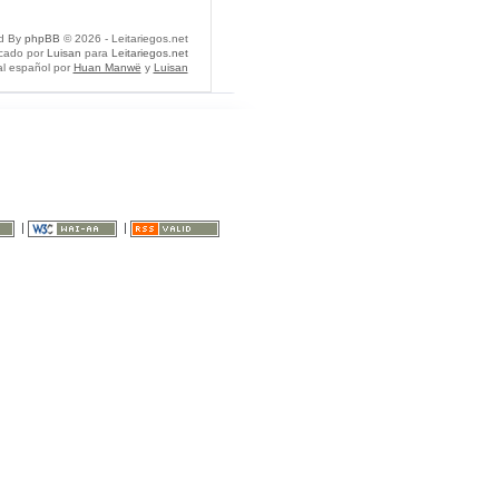
d By
phpBB
© 2026 - Leitariegos.net
icado por
Luisan
para
Leitariegos.net
al español por
Huan Manwë
y
Luisan
|
|