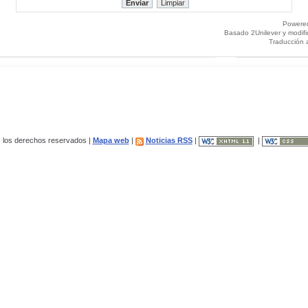
Powere
Basado 2Unilever y modif
Traducción 
los derechos reservados |
Mapa web
|
Noticias RSS
|
|