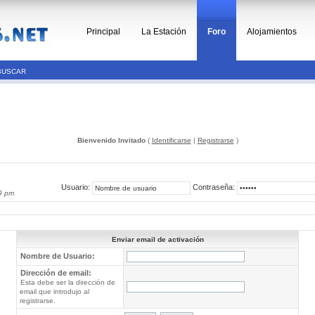
Principal
La Estación
Foro
Alojamientos
BUSCAR
Bienvenido Invitado
(
Identificarse
|
Registrarse
)
Usuario:
Contraseña:
9 pm
Enviar email de activación
Nombre de Usuario:
Dirección de email:
Esta debe ser la dirección de
email que introdujo al
registrarse.