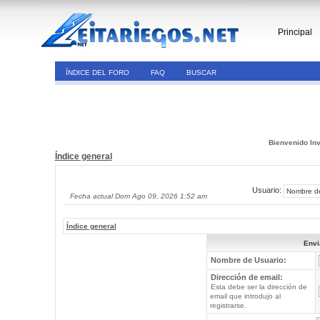
Principal
ÍNDICE DEL FORO
FAQ
BUSCAR
Bienvenido Inv
Índice general
Usuario:
Fecha actual Dom Ago 09, 2026 1:52 am
Índice general
Envi
Nombre de Usuario:
Dirección de email:
Esta debe ser la dirección de
email que introdujo al
registrarse.