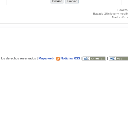
Powere
Basado 2Unilever y modif
Traducción 
los derechos reservados |
Mapa web
|
Noticias RSS
|
|