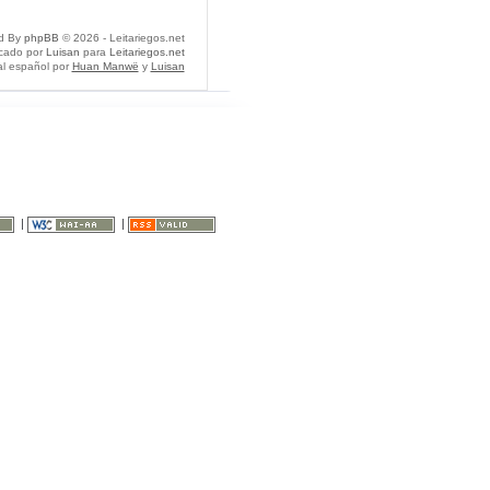
d By
phpBB
© 2026 - Leitariegos.net
icado por
Luisan
para
Leitariegos.net
al español por
Huan Manwë
y
Luisan
|
|