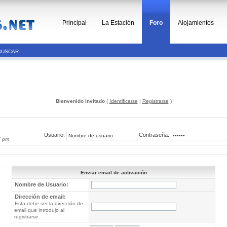
Principal
La Estación
Foro
Alojamientos
BUSCAR
Bienvenido Invitado
(
Identificarse
|
Registrarse
)
Usuario:
Contraseña:
7 pm
Enviar email de activación
Nombre de Usuario:
Dirección de email:
Esta debe ser la dirección de
email que introdujo al
registrarse.