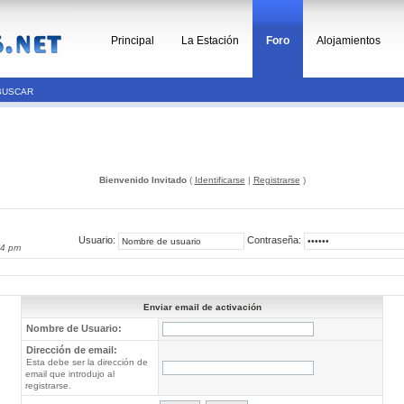
Principal
La Estación
Foro
Alojamientos
BUSCAR
Bienvenido Invitado
(
Identificarse
|
Registrarse
)
Usuario:
Contraseña:
14 pm
Enviar email de activación
Nombre de Usuario:
Dirección de email:
Esta debe ser la dirección de
email que introdujo al
registrarse.