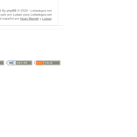
d By
phpBB
© 2026 - Leitariegos.net
icado por
Luisan
para
Leitariegos.net
al español por
Huan Manwë
y
Luisan
|
|