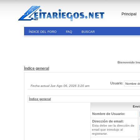
Principal
ÍNDICE DEL FORO
FAQ
BUSCAR
Bienvenido Inv
Índice general
Usuario:
Fecha actual Jue Ago 06, 2026 3:20 am
Índice general
Envi
Nombre de Usuario:
Dirección de email:
Esta debe ser la dirección de
email que introdujo al
registrarse.