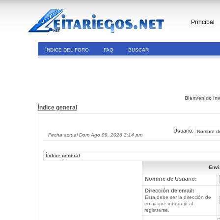
Principal
ÍNDICE DEL FORO
FAQ
BUSCAR
Bienvenido Inv
Índice general
Usuario:
Fecha actual Dom Ago 09, 2026 3:14 pm
Índice general
Envi
Nombre de Usuario:
Dirección de email:
Esta debe ser la dirección de
email que introdujo al
registrarse.