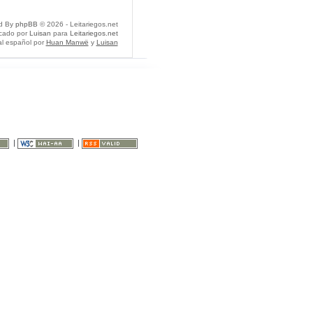
d By
phpBB
© 2026 - Leitariegos.net
icado por
Luisan
para
Leitariegos.net
al español por
Huan Manwë
y
Luisan
|
|