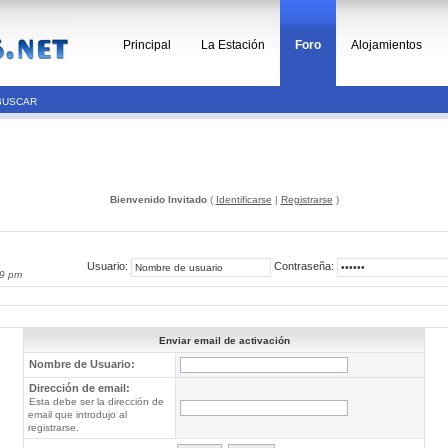
Principal
La Estación
Foro
Alojamientos
BUSCAR
Bienvenido Invitado
(
Identificarse
|
Registrarse
)
Usuario:
Contraseña:
59 pm
Enviar email de activación
Nombre de Usuario:
Dirección de email:
Esta debe ser la dirección de
email que introdujo al
registrarse.