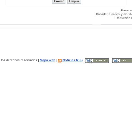
Powere
Basado 2Unilever y modif
Traducción 
los derechos reservados |
Mapa web
|
Noticias RSS
|
|