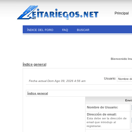
Principal
ÍNDICE DEL FORO
FAQ
BUSCAR
Bienvenido Inv
Índice general
Usuario:
Fecha actual Dom Ago 09, 2026 4:56 am
Índice general
Envi
Nombre de Usuario:
Dirección de email:
Esta debe ser la dirección de
email que introdujo al
registrarse.