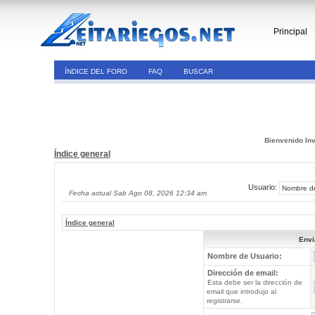
Principal
ÍNDICE DEL FORO
FAQ
BUSCAR
Bienvenido Inv
Índice general
Usuario:
Fecha actual Sab Ago 08, 2026 12:34 am
Índice general
Envi
Nombre de Usuario:
Dirección de email:
Esta debe ser la dirección de
email que introdujo al
registrarse.