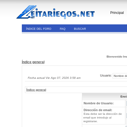
Principal
ÍNDICE DEL FORO
FAQ
BUSCAR
Bienvenido Inv
Índice general
Usuario:
Fecha actual Vie Ago 07, 2026 3:58 am
Índice general
Envi
Nombre de Usuario:
Dirección de email:
Esta debe ser la dirección de
email que introdujo al
registrarse.