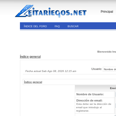
Principal
ÍNDICE DEL FORO
FAQ
BUSCAR
Bienvenido Inv
Índice general
Usuario:
Fecha actual Sab Ago 08, 2026 12:15 am
Índice general
Envi
Nombre de Usuario:
Dirección de email:
Esta debe ser la dirección de
email que introdujo al
registrarse.