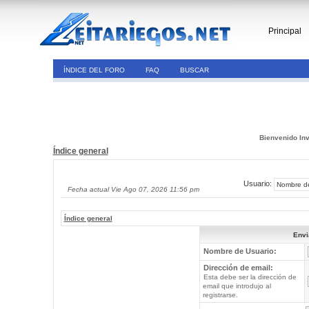
Principal
ÍNDICE DEL FORO
FAQ
BUSCAR
Bienvenido Inv
Índice general
Usuario:
Fecha actual Vie Ago 07, 2026 11:56 pm
Índice general
Envi
Nombre de Usuario:
Dirección de email:
Esta debe ser la dirección de
email que introdujo al
registrarse.