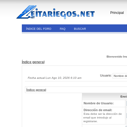
Principal
ÍNDICE DEL FORO
FAQ
BUSCAR
Bienvenido Inv
Índice general
Usuario:
Fecha actual Lun Ago 10, 2026 6:10 am
Índice general
Envi
Nombre de Usuario:
Dirección de email:
Esta debe ser la dirección de
email que introdujo al
registrarse.