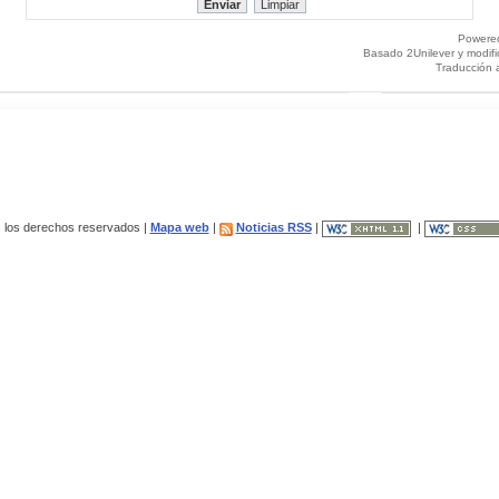
Powere
Basado 2Unilever y modif
Traducción 
los derechos reservados |
Mapa web
|
Noticias RSS
|
|