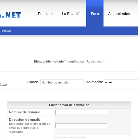
Principal
La Estación
Foro
Alojamientos
BUSCAR
Bienvenido Invitado
(
Identificarse
|
Registrarse
)
Usuario:
Contraseña:
16 pm
Enviar email de activación
Nombre de Usuario:
Dirección de email:
Esta debe ser la dirección de
email que introdujo al
registrarse.