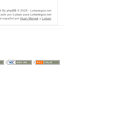
d By
phpBB
© 2026 - Leitariegos.net
icado por
Luisan
para
Leitariegos.net
al español por
Huan Manwë
y
Luisan
|
|