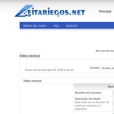
Principal
ÍNDICE DEL FORO
FAQ
BUSCAR
Bienvenido Inv
Índice general
Usuario:
Fecha actual Dom Ago 09, 2026 8:14 am
Índice general
Envi
Nombre de Usuario:
Dirección de email:
Esta debe ser la dirección de
email que introdujo al
registrarse.