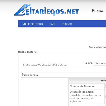
Principal
ÍNDICE DEL FORO
FAQ
BUSCAR
Bienvenido Inv
Índice general
Usuario:
Fecha actual Vie Ago 07, 2026 4:49 pm
Índice general
Envi
Nombre de Usuario:
Dirección de email:
Esta debe ser la dirección de
email que introdujo al
registrarse.