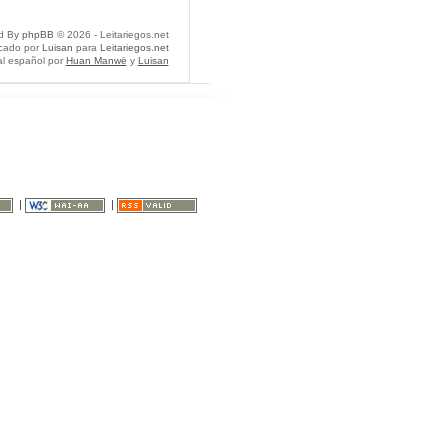
d By
phpBB
© 2026 - Leitariegos.net
icado por
Luisan
para
Leitariegos.net
al español por
Huan Manwë
y
Luisan
|
|