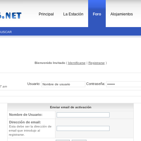
Principal
La Estación
Foro
Alojamientos
BUSCAR
Bienvenido Invitado
(
Identificarse
|
Registrarse
)
Usuario:
Contraseña:
07 am
Enviar email de activación
Nombre de Usuario:
Dirección de email:
Esta debe ser la dirección de
email que introdujo al
registrarse.