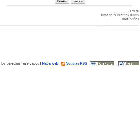
Powere
Basado 2Unilever y modif
Traducción 
los derechos reservados |
Mapa web
|
Noticias RSS
|
|