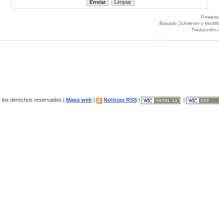
Powere
Basado 2Unilever y modif
Traducción 
los derechos reservados |
Mapa web
|
Noticias RSS
|
|