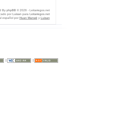
d By
phpBB
© 2026 - Leitariegos.net
icado por
Luisan
para
Leitariegos.net
al español por
Huan Manwë
y
Luisan
|
|