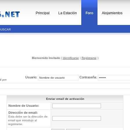
Principal
La Estación
Foro
Alojamientos
BUSCAR
Bienvenido Invitado
(
Identificarse
|
Registrarse
)
Usuario:
Contraseña:
04 pm
Enviar email de activación
Nombre de Usuario:
Dirección de email:
Esta debe ser la dirección de
email que introdujo al
registrarse.