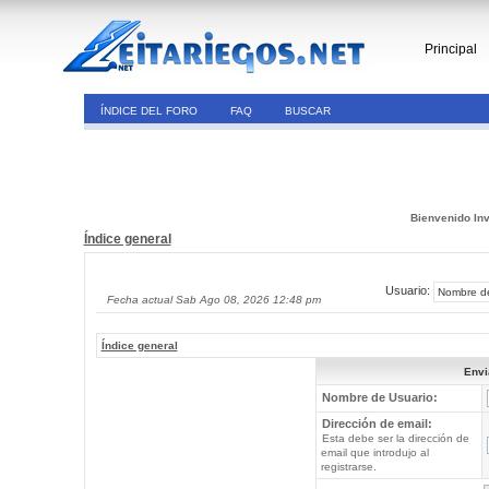
Principal
ÍNDICE DEL FORO
FAQ
BUSCAR
Bienvenido Inv
Índice general
Usuario:
Fecha actual Sab Ago 08, 2026 12:48 pm
Índice general
Envi
Nombre de Usuario:
Dirección de email:
Esta debe ser la dirección de
email que introdujo al
registrarse.