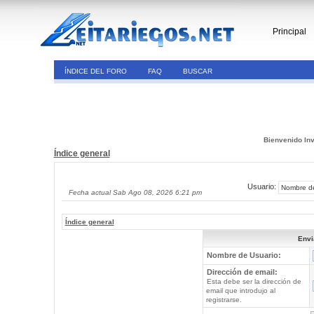
Principal
ÍNDICE DEL FORO
FAQ
BUSCAR
Bienvenido Inv
Índice general
Usuario:
Fecha actual Sab Ago 08, 2026 6:21 pm
Índice general
Envi
Nombre de Usuario:
Dirección de email:
Esta debe ser la dirección de
email que introdujo al
registrarse.